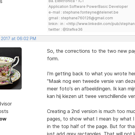
s
Ba. Elektronica - ICT
Application Software PowerBasic Developer
e-mail : stephane.fonteyne@telenet.be
gmail : stephane760126@gmail.com
linkin : in : <http://www.linkedin.com/pub/step
twitter : @Stefke36
, 2017 at 06:02 PM
So, the corrections to the two new pa
form.
I'm getting back to what you wrote her
"Maak nog een tweede versie van deze s
meer foto's en afbeeldingen. Ik kan mij
kan hij kiezen uit twee verschillende ver
dvisor
osts
Creating a 2nd version is much too mu
Now
pages, to show what I mean by what I h
in the top half of the page. But for th
just add grey rectangles. That will not 