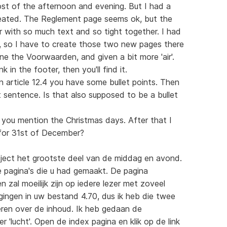
ost of the afternoon and evening. But I had a
eated. The Reglement page seems ok, but the
 with so much text and so tight together. I had
0, so I have to create those two new pages there
e the Voorwaarden, and given a bit more 'air'.
 in the footer, then you'll find it.
n article 12.4 you have some bullet points. Then
t sentence. Is that also supposed to be a bullet
re you mention the Christmas days. After that I
 for 31st of December?
ject het grootste deel van de middag en avond.
 pagina's die u had gemaakt. De pagina
 zal moeilijk zijn op iedere lezer met zoveel
igingen in uw bestand 4.70, dus ik heb die twee
ëren over de inhoud. Ik heb gedaan de
'lucht'. Open de index pagina en klik op de link