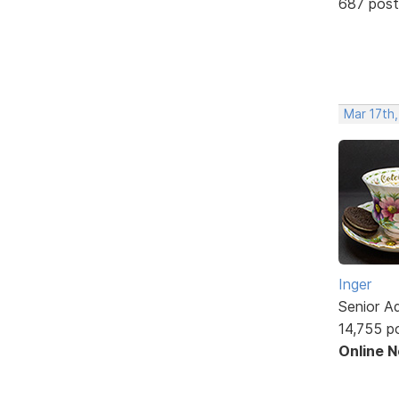
687 post
Mar 17th
Inger
Senior A
14,755 p
Online 