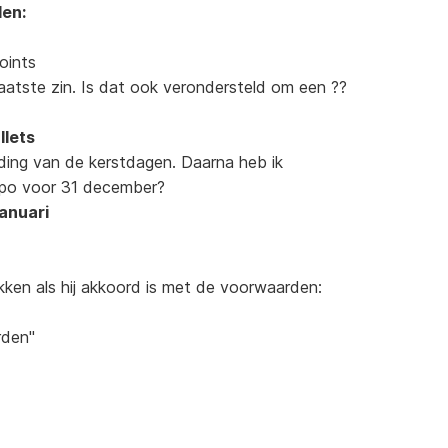
den:
points
aatste zin. Is dat ook verondersteld om een ??
llets
elding van de kerstdagen. Daarna heb ik
typo voor 31 december?
Januari
ken als hij akkoord is met de voorwaarden:
rden"