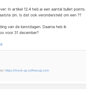
er: In artikel 12.4 heb je een aantal bullet points.
aatste zin. Is dat ook verondersteld om een ??
elding van de kerstdagen. Daarna heb ik
typo voor 31 december?
ml
tor:
https://mock-up.coffeecup.com