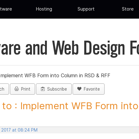
tware
Hosting
Support
Store
are and Web Design 
 Implement WFB Form into Column in RSD & RFF
ch
Print
Subscribe
Favorite
to : Implement WFB Form into.
, 2017 at 08:24 PM