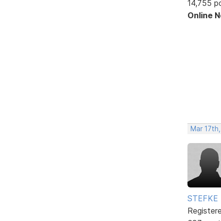
14,755 p
Online 
Mar 17th
STEFKE
Register