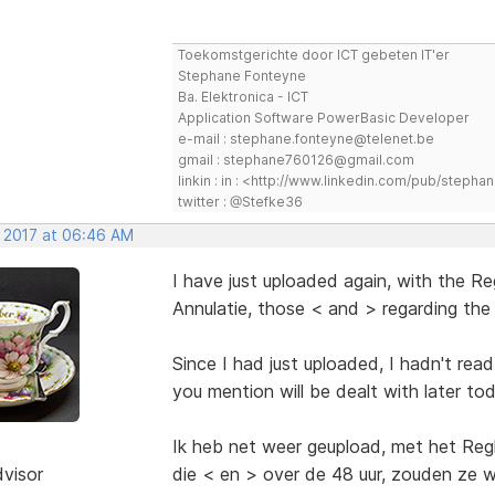
Toekomstgerichte door ICT gebeten IT'er
Stephane Fonteyne
Ba. Elektronica - ICT
Application Software PowerBasic Developer
e-mail : stephane.fonteyne@telenet.be
gmail : stephane760126@gmail.com
linkin : in : <http://www.linkedin.com/pub/step
twitter : @Stefke36
, 2017 at 06:46 AM
I have just uploaded again, with the Re
Annulatie, those < and > regarding the
Since I had just uploaded, I hadn't read
you mention will be dealt with later to
Ik heb net weer geupload, met het Regle
dvisor
die < en > over de 48 uur, zouden ze 