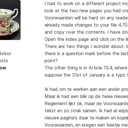
I had to work on a different project m
look at the two new pages you had cr
Voorwaarden will be hard on any reader
already made changes to your file 4.7
and copy over the contents. I have don
Open the index page and click on the link
There are two things I wonder about: I
dvisor
there is a question mark before the las
osts
point?
Now
The other thing is in Article 13.4, whe
suppose the 31st of January is a typo
Ik had om te werken aan een ander pro
Maar ik had een blik op de twee nieuwe
Reglement lijkt ok, maar de Voorwaarden
tekst en zo strak samen. Ik had al wijz
nieuwe pagina's daar te maken en kopi
Voorwaarden, en kregen een beetje meer 