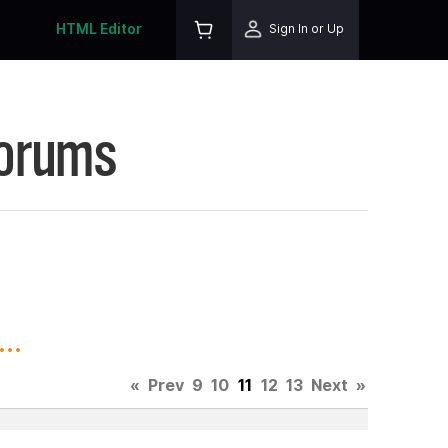
HTML Editor
Sign In or Up
Forums
..
«
Prev
9
10
11
12
13
Next
»