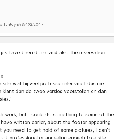
hane-fonteyn/53/402/204>
ges have been done, and also the reservation
e:
ite wat hij veel professioneler vindt dus met
n klant dan de twee versies voorstellen en dan
sies."
ch work, but I could do something to some of the
ave written earlier, about the footer appearing
at you need to get hold of some pictures, I can't
look professional or appealing enough to a site