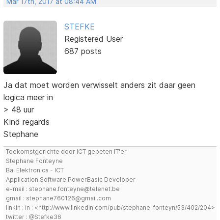
Mar 17th, 2017 at 08:44 AM
STEFKE
Registered User
687 posts
Ja dat moet worden verwisselt anders zit daar geen
logica meer in
> 48 uur
Kind regards
Stephane
Toekomstgerichte door ICT gebeten IT'er
Stephane Fonteyne
Ba. Elektronica - ICT
Application Software PowerBasic Developer
e-mail : stephane.fonteyne@telenet.be
gmail : stephane760126@gmail.com
linkin : in : <http://www.linkedin.com/pub/stephane-fonteyn/53/402/204>
twitter : @Stefke36