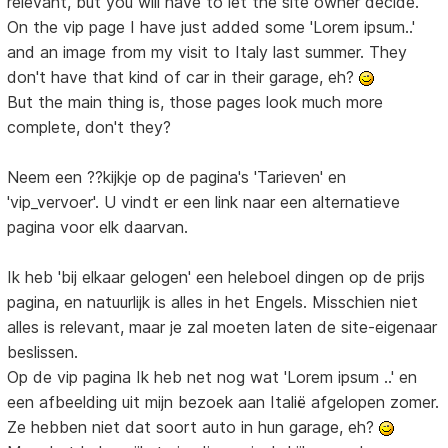
relevant, but you will have to let the site owner decide.
On the vip page I have just added some 'Lorem ipsum..'
and an image from my visit to Italy last summer. They
don't have that kind of car in their garage, eh?
But the main thing is, those pages look much more
complete, don't they?
Neem een ??kijkje op de pagina's 'Tarieven' en
'vip_vervoer'. U vindt er een link naar een alternatieve
pagina voor elk daarvan.
Ik heb 'bij elkaar gelogen' een heleboel dingen op de prijs
pagina, en natuurlijk is alles in het Engels. Misschien niet
alles is relevant, maar je zal moeten laten de site-eigenaar
beslissen.
Op de vip pagina Ik heb net nog wat 'Lorem ipsum ..' en
een afbeelding uit mijn bezoek aan Italië afgelopen zomer.
Ze hebben niet dat soort auto in hun garage, eh?