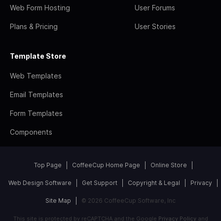
Web Form Hosting
User Forums
Plans & Pricing
User Stories
Template Store
Web Templates
Email Templates
Form Templates
Components
Top Page
CoffeeCup Home Page
Online Store
Web Design Software
Get Support
Copyright & Legal
Privacy
Site Map
© 2026 CoffeeCup Software, Inc
This site is protected by reCAPTCHA and the Google
Privacy Policy
and