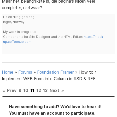
Maar het belangrijkste is, die pagina's kijken veel
completer, nietwaar?
Ha en riktig god dag!
Inger, Norway
My work in progress:
Components for Site Designer and the HTML Editor:
https://mock-
up.coffeecup.com
Home
»
Forums
»
Foundation Framer
»
How to :
Implement WFB Form into Column in RSD & RFF
«
Prev
9
10
11
12
13
Next
»
Have something to add? We’d love to hear it!
You must have an account to participate.