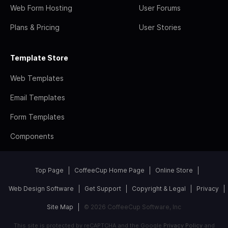
Web Form Hosting
User Forums
Plans & Pricing
User Stories
Template Store
Web Templates
Email Templates
Form Templates
Components
Top Page
CoffeeCup Home Page
Online Store
Web Design Software
Get Support
Copyright & Legal
Privacy
Site Map
© 2026 CoffeeCup Software, Inc
This site is protected by reCAPTCHA and the Google
Privacy Policy
and