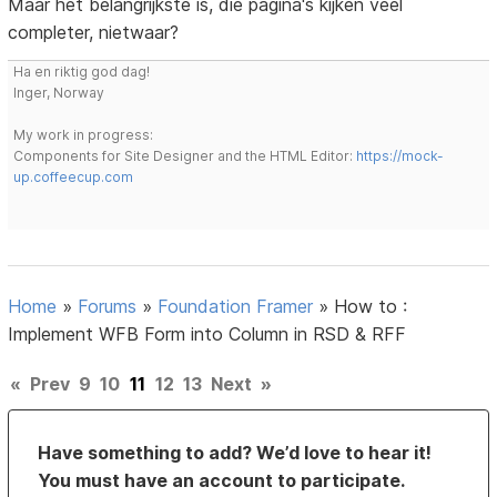
Maar het belangrijkste is, die pagina's kijken veel
completer, nietwaar?
Ha en riktig god dag!
Inger, Norway
My work in progress:
Components for Site Designer and the HTML Editor:
https://mock-
up.coffeecup.com
Home
»
Forums
»
Foundation Framer
»
How to :
Implement WFB Form into Column in RSD & RFF
«
Prev
9
10
11
12
13
Next
»
Have something to add? We’d love to hear it!
You must have an account to participate.