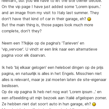
relevant, but you will have to let the site owner decide.
On the vip page I have just added some 'Lorem ipsum..'
and an image from my visit to Italy last summer. They
don't have that kind of car in their garage, eh?
But the main thing is, those pages look much more
complete, don't they?
Neem een ??kijkje op de pagina's 'Tarieven' en
'vip_vervoer'. U vindt er een link naar een alternatieve
pagina voor elk daarvan.
Ik heb 'bij elkaar gelogen' een heleboel dingen op de prijs
pagina, en natuurlijk is alles in het Engels. Misschien niet
alles is relevant, maar je zal moeten laten de site-eigenaar
beslissen.
Op de vip pagina Ik heb net nog wat 'Lorem ipsum ..' en
een afbeelding uit mijn bezoek aan Italië afgelopen zomer.
Ze hebben niet dat soort auto in hun garage, eh?