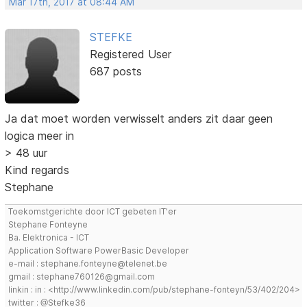
Mar 17th, 2017 at 08:44 AM
STEFKE
Registered User
687 posts
Ja dat moet worden verwisselt anders zit daar geen
logica meer in
> 48 uur
Kind regards
Stephane
Toekomstgerichte door ICT gebeten IT'er
Stephane Fonteyne
Ba. Elektronica - ICT
Application Software PowerBasic Developer
e-mail : stephane.fonteyne@telenet.be
gmail : stephane760126@gmail.com
linkin : in : <http://www.linkedin.com/pub/stephane-fonteyn/53/402/204>
twitter : @Stefke36