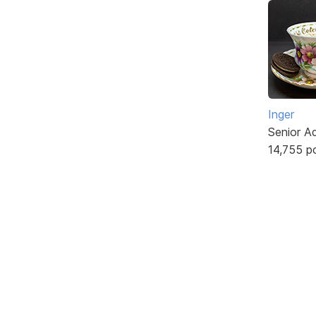
Inger
Senior A
14,755 p