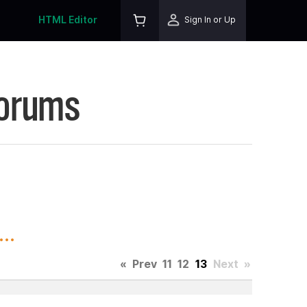
HTML Editor
Sign In or Up
Forums
..
«
Prev
11
12
13
Next
»