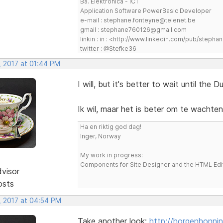
Ba. Elektronica - ICT
Application Software PowerBasic Developer
e-mail : stephane.fonteyne@telenet.be
gmail : stephane760126@gmail.com
linkin : in : <http://www.linkedin.com/pub/step
twitter : @Stefke36
, 2017 at 01:44 PM
I will, but it's better to wait until the 
Ik wil, maar het is beter om te wachten
Ha en riktig god dag!
Inger, Norway
My work in progress:
Components for Site Designer and the HTML Edi
dvisor
osts
, 2017 at 04:54 PM
Take another look:
http://horgenhonnin