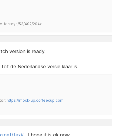
hane-fonteyn/53/402/204>
Dutch version is ready.
 tot de Nederlandse versie klaar is.
tor:
https://mock-up.coffeecup.com
g.net/taxi/
. I hope it is ok now.