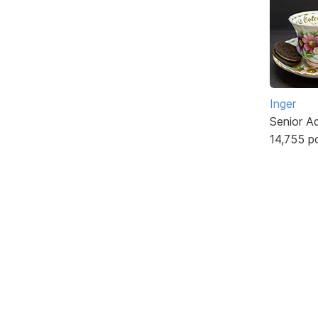
Inger
Senior A
14,755 p