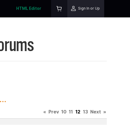
HTML Editor
Sign In or Up
Forums
..
«
Prev
10
11
12
13
Next
»