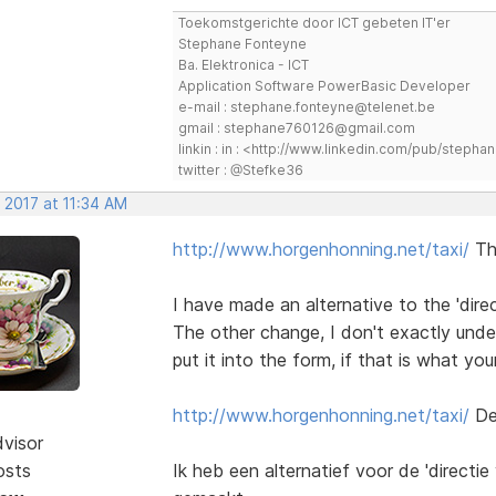
Toekomstgerichte door ICT gebeten IT'er
Stephane Fonteyne
Ba. Elektronica - ICT
Application Software PowerBasic Developer
e-mail : stephane.fonteyne@telenet.be
gmail : stephane760126@gmail.com
linkin : in : <http://www.linkedin.com/pub/step
twitter : @Stefke36
 2017 at 11:34 AM
http://www.horgenhonning.net/taxi/
The
I have made an alternative to the 'direc
The other change, I don't exactly under
put it into the form, if that is what you
http://www.horgenhonning.net/taxi/
De 
dvisor
osts
Ik heb een alternatief voor de 'directi