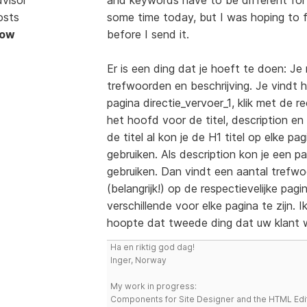
osts
some time today, but I was hoping to f
Now
before I send it.
Er is een ding dat je hoeft te doen: J
trefwoorden en beschrijving. Je vindt h
pagina directie_vervoer_1, klik met de
het hoofd voor de titel, description en
de titel al kon je de H1 titel op elke p
gebruiken. Als description kon je een 
gebruiken. Dan vindt een aantal trefwo
(belangrijk!) op de respectievelijke pa
verschillende voor elke pagina te zijn. I
hoopte dat tweede ding dat uw klant wi
Ha en riktig god dag!
Inger, Norway
My work in progress:
Components for Site Designer and the HTML Edi