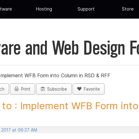
tware
Hosting
Support
Store
are and Web Design 
 Implement WFB Form into Column in RSD & RFF
ch
Print
Subscribe
Favorite
to : Implement WFB Form into.
, 2017 at 06:27 AM