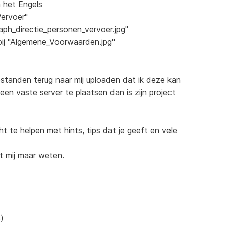
 het Engels
Vervoer"
raph_directie_personen_vervoer.jpg"
bij "Algemene_Voorwaarden.jpg"
estanden terug naar mij uploaden dat ik deze kan
en vaste server te plaatsen dan is zijn project
ht te helpen met hints, tips dat je geeft en vele
t mij maar weten.
)