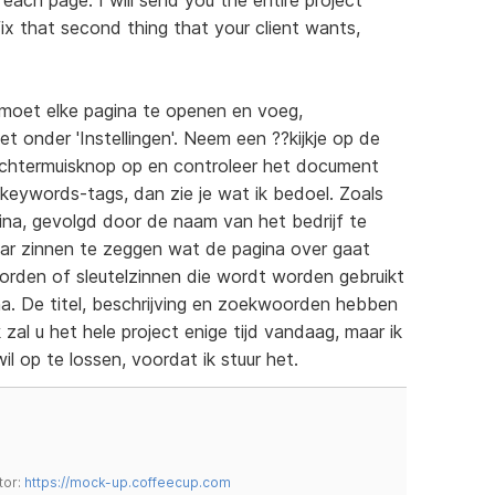
ix that second thing that your client wants,
e moet elke pagina te openen en voeg,
et onder 'Instellingen'. Neem een ??kijkje op de
 rechtermuisknop op en controleer het document
 keywords-tags, dan zie je wat ik bedoel. Zoals
agina, gevolgd door de naam van het bedrijf te
paar zinnen te zeggen wat de pagina over gaat
orden of sleutelzinnen die wordt worden gebruikt
gina. De titel, beschrijving en zoekwoorden hebben
k zal u het hele project enige tijd vandaag, maar ik
l op te lossen, voordat ik stuur het.
tor:
https://mock-up.coffeecup.com