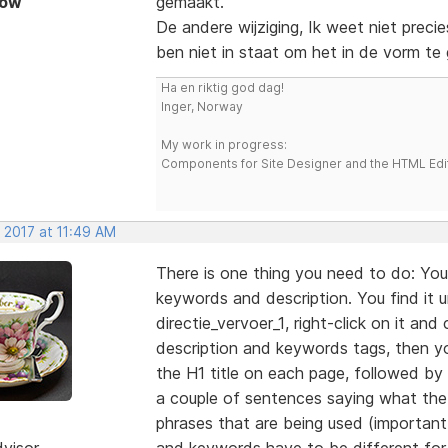
Now
gemaakt.
De andere wijziging, Ik weet niet preci
ben niet in staat om het in de vorm te gi
Ha en riktig god dag!
Inger, Norway
My work in progress:
Components for Site Designer and the HTML Edi
 2017 at 11:49 AM
There is one thing you need to do: You
keywords and description. You find it u
directie_vervoer_1, right-click on it an
description and keywords tags, then yo
the H1 title on each page, followed b
a couple of sentences saying what the
phrases that are being used (important!
dvisor
and keywords have to be different for e