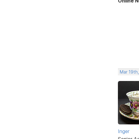
Online 
Mar 19th,
Inger
Senior A