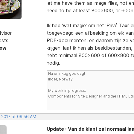
let me have them as image files, not
need to be at least 800x600, or 600x
Ik heb 'wat magie' om het 'Privé Taxi' 
dvisor
toegevoegd een afbeelding om elk van
osts
PDF-documenten, en daarom zijn ze van 
Now
krijgen, laat ik hen als beeldbestanden
hebt minimaal 800x600 of 600x800 te z
nodig.
Ha en riktig god dag!
Inger, Norway
My work in progress:
Components for Site Designer and the HTML Edi
, 2017 at 09:56 AM
Update : Van de klant zal normaal laa