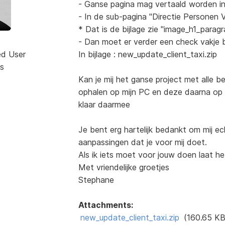
- Ganse pagina mag vertaald worden in
- In de sub-pagina "Directie Personen 
* Dat is de bijlage zie "image_h1_parag
- Dan moet er verder een check vakje 
ed User
In bijlage : new_update_client_taxi.zip
s
Kan je mij het ganse project met alle b
ophalen op mijn PC en deze daarna op e
klaar daarmee
Je bent erg hartelijk bedankt om mij ec
aanpassingen dat je voor mij doet.
Als ik iets moet voor jouw doen laat he
Met vriendelijke groetjes
Stephane
Attachments:
new_update_client_taxi.zip
(160.65 KB