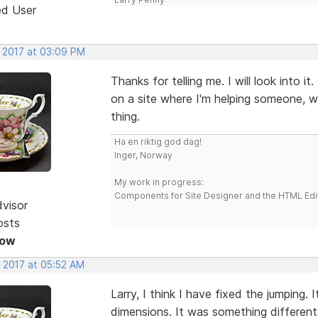
ed User
, 2017 at 03:09 PM
Thanks for telling me. I will look into i
on a site where I'm helping someone, w
thing.
Ha en riktig god dag!
Inger, Norway
My work in progress:
Components for Site Designer and the HTML Edi
dvisor
osts
Now
, 2017 at 05:52 AM
Larry, I think I have fixed the jumping.
dimensions. It was something different 