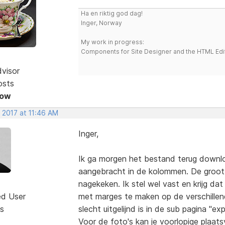
Ha en riktig god dag!
Inger, Norway
My work in progress:
Components for Site Designer and the HTML Edi
dvisor
osts
Now
 2017 at 11:46 AM
Inger,
Ik ga morgen het bestand terug downlo
aangebracht in de kolommen. De groott
nagekeken. Ik stel wel vast en krijg dat 
ed User
met marges te maken op de verschillend
s
slecht uitgelijnd is in de sub pagina "e
Voor de foto's kan je voorlopige plaat