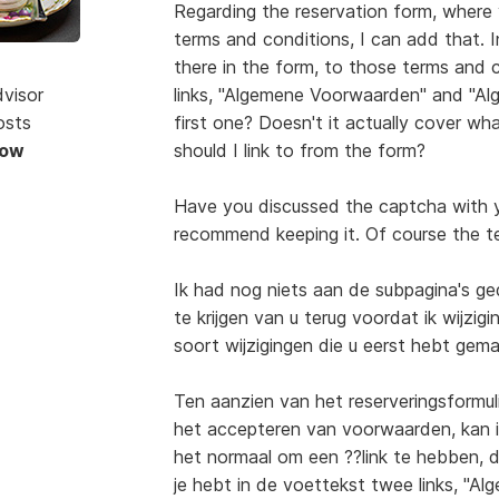
Regarding the reservation form, where
terms and conditions, I can add that. In
there in the form, to those terms and 
dvisor
links, "Algemene Voorwaarden" and "Alg
osts
first one? Doesn't it actually cover w
Now
should I link to from the form?
Have you discussed the captcha with yo
recommend keeping it. Of course the t
Ik had nog niets aan de subpagina's ge
te krijgen van u terug voordat ik wijzi
soort wijzigingen die u eerst hebt gema
Ten aanzien van het reserveringsformuli
het accepteren van voorwaarden, kan ik
het normaal om een ??link te hebben, d
je hebt in de voettekst twee links, "