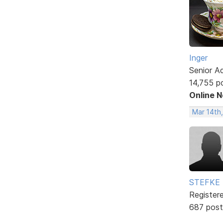
Inger
Senior A
14,755 p
Online 
Mar 14th,
STEFKE
Register
687 post