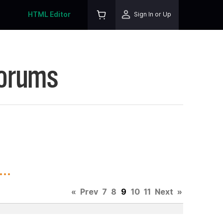
HTML Editor
Sign In or Up
Forums
..
«
Prev
7
8
9
10
11
Next
»