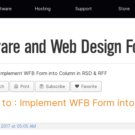
tware
Hosting
Support
Store
are and Web Design 
 Implement WFB Form into Column in RSD & RFF
ch
Print
Subscribe
Favorite
to : Implement WFB Form into.
, 2017 at 05:05 AM