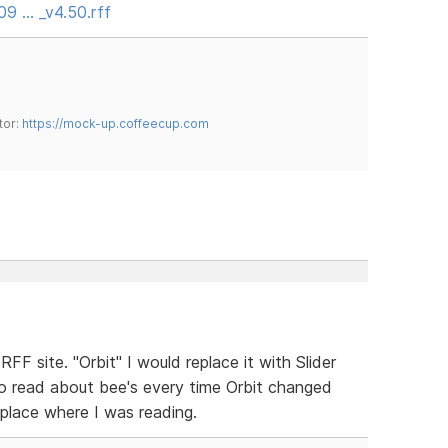
09 … _v4.50.rff
tor:
https://mock-up.coffeecup.com
F site. "Orbit" I would replace it with Slider
 to read about bee's every time Orbit changed
 place where I was reading.