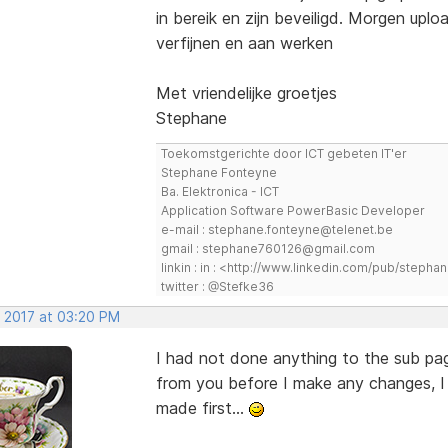
in bereik en zijn beveiligd. Morgen uplo
verfijnen en aan werken
Met vriendelijke groetjes
Stephane
Toekomstgerichte door ICT gebeten IT'er
Stephane Fonteyne
Ba. Elektronica - ICT
Application Software PowerBasic Developer
e-mail : stephane.fonteyne@telenet.be
gmail : stephane760126@gmail.com
linkin : in : <http://www.linkedin.com/pub/step
twitter : @Stefke36
, 2017 at 03:20 PM
I had not done anything to the sub pages
from you before I make any changes, 
made first...