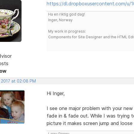
https://dl.dropboxusercontent.com/u/1
Ha en riktig god dag!
Inger, Norway
My work in progress:
Components for Site Designer and the HTML Edi
dvisor
osts
Now
, 2017 at 02:08 PM
Hi Inger,
I see one major problem with your new RF
fade in & fade out. While I was trying
picture it makes screen jump and loose
Larry Penny